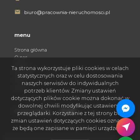
biuro@pracownia-nieruchomosci.pl
menu
Strona główna
O nas
Oferty
Ta strona wykorzystuje pliki cookies w celach
Kontakt
statystycznych oraz w celu dostosowania
Praca
naszych serwisów do indywidualnych
Rodo
potrzeb klientów. Zmiany ustawień
dotyczących plików cookie można dokonać w
dowolnej chwili modyfikując ustawienia
Facebook
Facebook
Facebook
social media
przeglądarki. Korzystanie z tej strony bez
zmian ustawień dotyczących cookies oznacza,
że będą one zapisane w pamięci urządzenia.