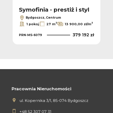
l
Symofinia - prestiż i styl
Sy
Bydgoszcz, Centrum
2
2
2
/m
1 pokoj
27 m
13 900,00 zł/m
 zł
379 192 zł
PRN-MS-6079
PR
Pracownia Nieruchomości
ul. Kopernika 3/1, 85-074 Bydgoszcz
+48 52 307 07 31