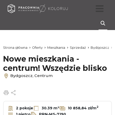
Strona główna
Oferty
Mieszkania
Sprzedaż
Bydgoszcz
Nowe mieszkania -
centrum! Wszędzie blisko
Bydgoszcz, Centrum
Drukuj
Udostępnij
2
2 pokoje
30.39 m²
10 858,84 zł/m
1 piętro
PRN-MS-7190