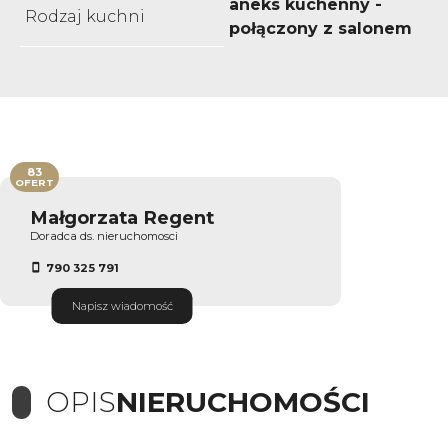
aneks kuchenny -
Rodzaj kuchni
połączony z salonem
83
OFERT
Małgorzata Regent
Doradca ds. nieruchomosci
790 325 791
Napisz wiadomość
OPIS
NIERUCHOMOŚCI