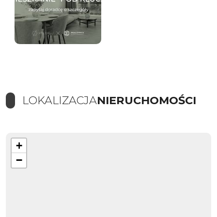
LOKALIZACJA
NIERUCHOMOŚCI
+
−