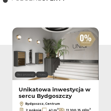
Bez prowizji
Video
Bez p
 w
Unikatowa inwestycja w
U
sercu Bydgoszczy
s
Bydgoszcz, Centrum
2
2
2
ł/m
2 pokoje
41 m
11 100,15 zł/m