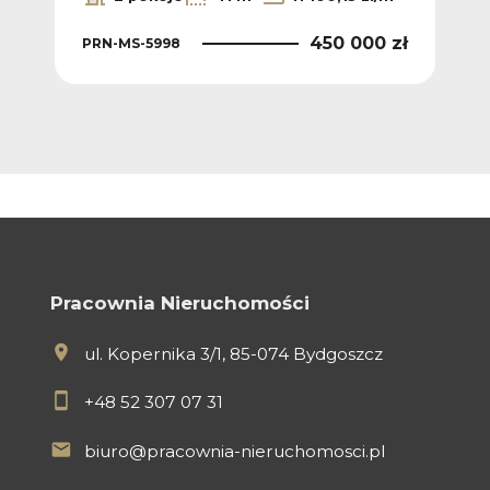
 zł
450 000 zł
PRN-MS-5998
PRN
Pracownia Nieruchomości
ul. Kopernika 3/1, 85-074 Bydgoszcz
+48 52 307 07 31
biuro@pracownia-nieruchomosci.pl