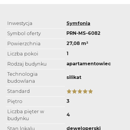
Inwestycja
Symfonia
PRN-MS-6082
Symbol oferty
27,08 m²
Powierzchnia
1
Liczba pokoi
apartamentowiec
Rodzaj budynku
Technologia
silikat
budowlana
Standard
3
Piętro
Liczba pięter w
4
budynku
deweloperski
Stan lokalu