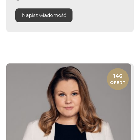
Napisz wiadomość
146
OFERT