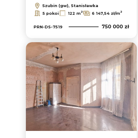
Szubin (gw), Stanisławka
2
2
5 pokoi
122 m
6 147,54 zł/m
750 000 zł
PRN-DS-7519