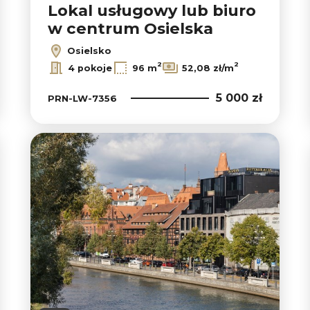
Lokal usługowy lub biuro
w centrum Osielska
Osielsko
2
2
4 pokoje
96 m
52,08 zł/m
5 000 zł
PRN-LW-7356