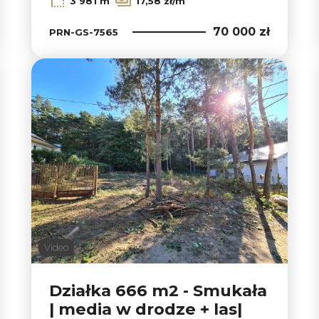
3 981 m
17,58 zł/m
70 000 zł
PRN-GS-7565
Video
Działka 666 m2 - Smukała
| media w drodze + las|