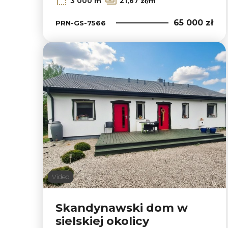
3 000 m
21,67 zł/m
65 000 zł
PRN-GS-7566
Video
Skandynawski dom w
sielskiej okolicy