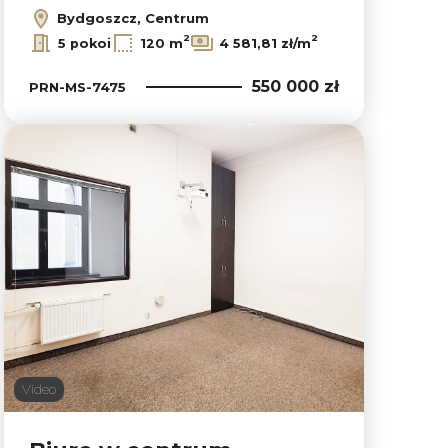
Bydgoszcz, Centrum
2
2
5 pokoi
120 m
4 581,81 zł/m
550 000 zł
PRN-MS-7475
Video