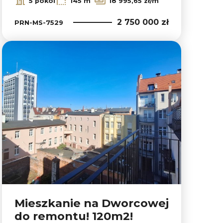
5 pokoi
145 m
18 995,65 zł/m
2 750 000 zł
PRN-MS-7529
Mieszkanie na Dworcowej
do remontu! 120m2!