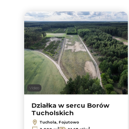
Video
Działka w sercu Borów
Tucholskich
Tuchola, Fojutowo
2
2