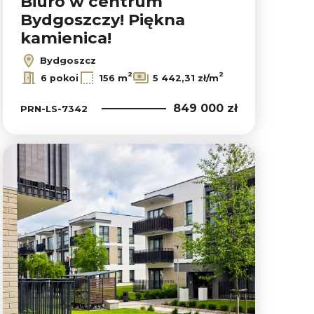
Biuro w centrum
Bydgoszczy! Piękna
kamienica!
Bydgoszcz
2
2
6 pokoi
156 m
5 442,31 zł/m
849 000 zł
PRN-LS-7342