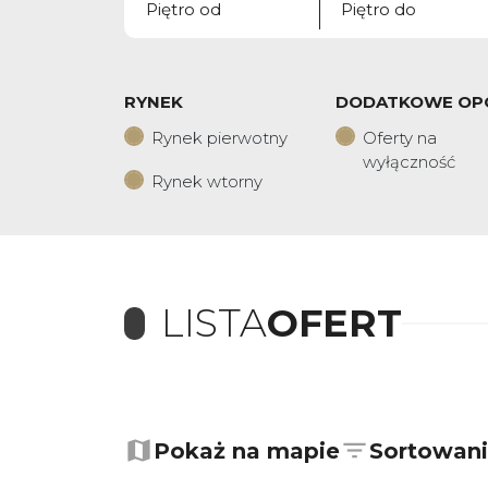
RYNEK
DODATKOWE OP
Rynek pierwotny
Oferty na
wyłączność
Rynek wtorny
LISTA
OFERT
+
−
Pokaż na mapie
Sortowan