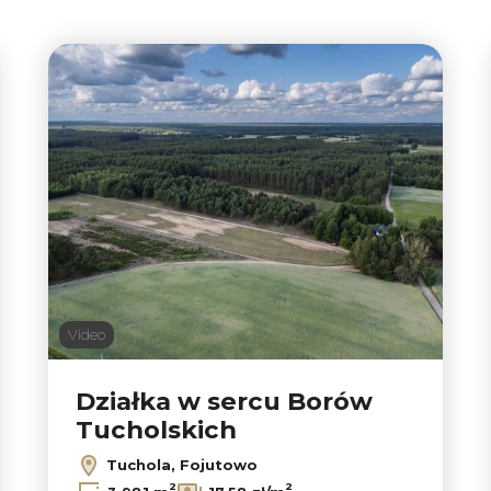
Video
9
Działka w sercu Borów
Tucholskich
Tuchola, Fojutowo
2
2