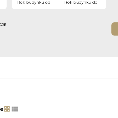
CJE
2
ie
tabela
lista