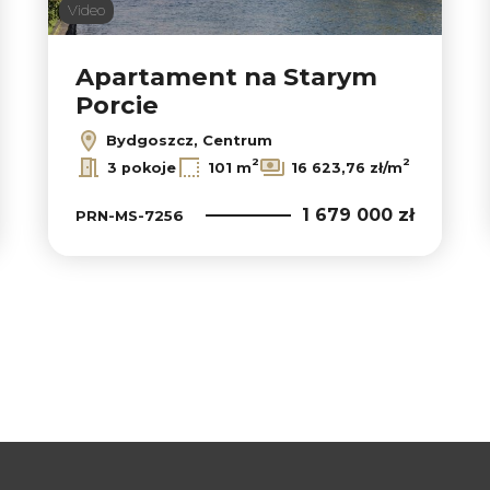
Video
Apartament na Starym
Porcie
Bydgoszcz, Centrum
2
2
3 pokoje
101 m
16 623,76 zł/m
1 679 000 zł
PRN-MS-7256