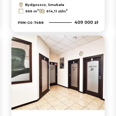
Bydgoszcz, Smukała
2
2
666 m
614,11 zł/m
409 000 zł
PRN-GS-7488