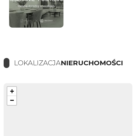
LOKALIZACJA
NIERUCHOMOŚCI
+
−