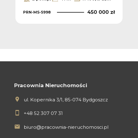
 zł
450 000 zł
PRN-MS-5998
PRN
Pracownia Nieruchomości
ul. Kopernika 3/1, 85-074 Bydgoszcz
+48 52 307 07 31
biuro@pracownia-nieruchomosci.pl