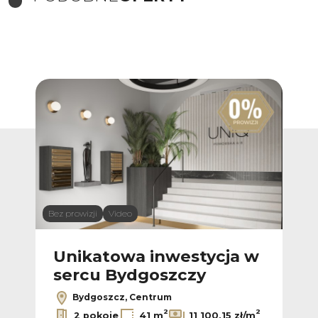
Bez prowizji
Video
Bez p
 w
Unikatowa inwestycja w
U
sercu Bydgoszczy
s
Bydgoszcz, Centrum
2
2
2
ł/m
2 pokoje
41 m
11 100,15 zł/m