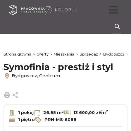
Strona główna
Oferty
Mieszkania
Sprzedaż
Bydgoszcz
Symofinia - prestiż i styl
Bydgoszcz, Centrum
Drukuj
Udostępnij
2
1 pokoj
26.95 m²
13 600,00 zł/m
1 piętro
PRN-MS-6088