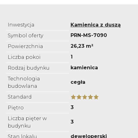
Inwestycja
Kamienica z duszą
PRN-MS-7090
Symbol oferty
26,23 m²
Powierzchnia
1
Liczba pokoi
kamienica
Rodzaj budynku
Technologia
cegła
budowlana
Standard
3
Piętro
Liczba pięter w
3
budynku
deweloperski
Stan lokalu