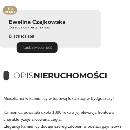
110
OFERT
Ewelina Czajkowska
Doradca ds. nieruchomosci
575 103 805
Napisz wiadomość
OPIS
NIERUCHOMOŚCI
Mieszkania w kamienicy w topowej lokalizacji w Bydgoszczy!
Kamienica powstała około 1890 roku a jej elewacja frontowa
charakteryzuje zlicowana cegła.
Elegancji kamienicy dodaje szereg zdobień w postaci gzymsów i