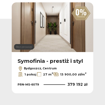
Bez prowizji
Bez p
l
Symofinia - prestiż i styl
Sy
Bydgoszcz, Centrum
2
2
2
/m
1 pokoj
27 m
13 900,00 zł/m
 zł
379 192 zł
PRN-MS-6079
PR