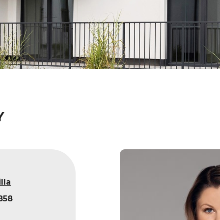
Y
lla
858