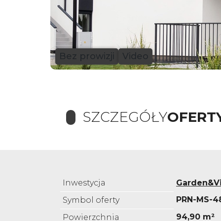
Bez prowizji
Video
SZCZEGÓŁY
OFERT
Inwestycja
Garden&Vi
PRN-MS-4
Symbol oferty
94,90 m²
Powierzchnia