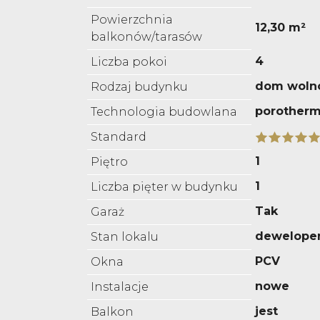
Powierzchnia
12,30 m²
balkonów/tarasów
4
Liczba pokoi
dom wolno
Rodzaj budynku
porother
Technologia budowlana
Standard
1
Piętro
1
Liczba pięter w budynku
Tak
Garaż
deweloper
Stan lokalu
PCV
Okna
nowe
Instalacje
jest
Balkon