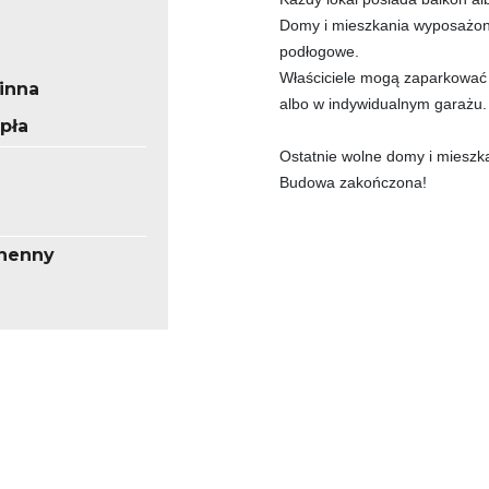
Domy i mieszkania wyposażon
podłogowe.
Właściciele mogą zaparkowa
inna
albo w indywidualnym garażu
pła
Ostatnie wolne domy i mieszk
Budowa zakończona!
henny