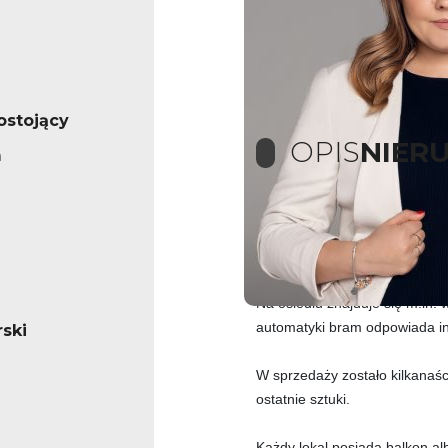
stojący
OPIS
NIER
m
Na zamkniętym i monitorowany
Budynki są otoczone zielenią i
osiedlowy ogrodnik.
Na osiedlu znajduje się m.in. 
automatyki bram odpowiada ins
ski
W sprzedaży zostało kilkanaśc
ostatnie sztuki.
Każdy lokal posiada balkon a