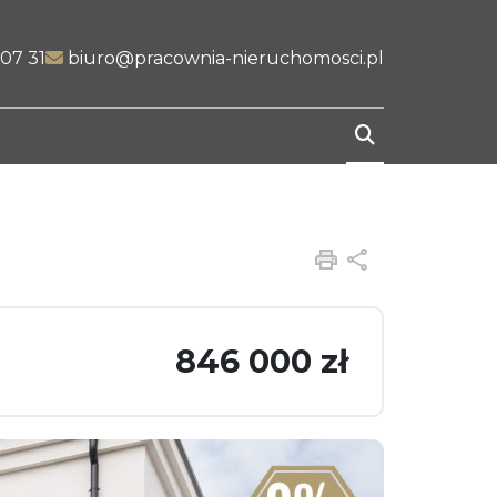
07 31
biuro@pracownia-nieruchomosci.pl
Drukuj
Udostępnij
846 000 zł