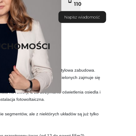
110
Napisz wiadomość
UCHOMOŚCI
m osiedlu znajduje się niska i stylowa zabudowa.
 kwiatami, a pielęgnacją części zielonych zajmuje się
wiata na rowery, a za utrzymanie oświetlenia osiedla i
talacja fotowoltaiczna.
ie segmentów, ale z niektórych układów są już tylko
lbo przestronny taras (od 12 do nawet 55m2).