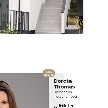
146
OFERT
Dorota
Thomas
Doradca ds.
nieruchomosci
665 114