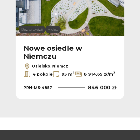
Bez prowizji
Video
Bez p
Nowe osiedle w
N
Niemczu
N
Osielsko, Niemcz
2
2
2
/m
4 pokoje
95 m
8 914,65 zł/m
 zł
846 000 zł
PRN-MS-4857
PR