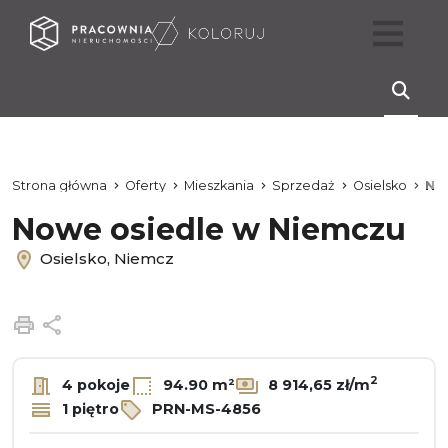
Strona główna
Oferty
Mieszkania
Sprzedaż
Osielsko
Ni
Nowe osiedle w Niemczu
Osielsko, Niemcz
Drukuj
Udostępnij
2
4 pokoje
94.90 m²
8 914,65 zł/m
1 piętro
PRN-MS-4856