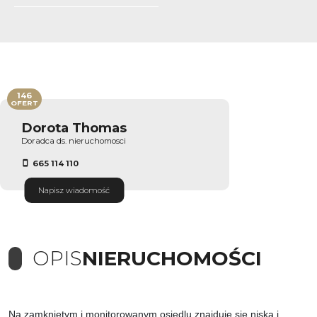
146
OFERT
Dorota Thomas
Doradca ds. nieruchomosci
665 114 110
Napisz wiadomość
OPIS
NIERUCHOMOŚCI
Na zamkniętym i monitorowanym osiedlu znajduje się niska i