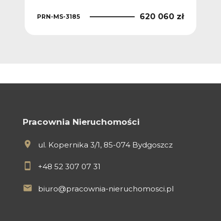
PRN
 zł
620 060 zł
PRN-MS-3185
Pracownia Nieruchomości
ul. Kopernika 3/1, 85-074 Bydgoszcz
+48 52 307 07 31
biuro@pracownia-nieruchomosci.pl