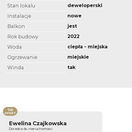
deweloperski
Stan lokalu
nowe
Instalacje
jest
Balkon
2022
Rok budowy
ciepła - miejska
Woda
miejskie
Ogrzewanie
tak
Winda
110
OFERT
Ewelina Czajkowska
Doradca ds. nieruchomosci