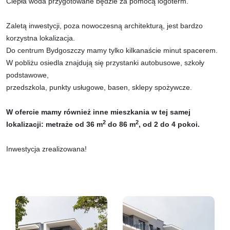
Ciepła woda przygotowane będzie za pomocą logoterm.
Zaletą inwestycji, poza nowoczesną architekturą, jest bardzo
korzystna lokalizacja.
Do centrum Bydgoszczy mamy tylko kilkanaście minut spacerem.
W pobliżu osiedla znajdują się przystanki autobusowe, szkoły
podstawowe,
przedszkola, punkty usługowe, basen, sklepy spożywcze.
W ofercie mamy również inne mieszkania w tej samej
2
2
lokalizacji: metraże od 36 m
do 86 m
, od 2 do 4 pokoi.
Inwestycja zrealizowana!