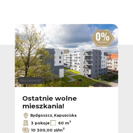
Bez prowizji
Bez p
Ostatnie wolne
M
mieszkania!
Bydgoszcz, Kapuściska
2
3 pokoje
60 m
2
10 300,00 zł/m