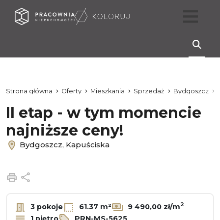
Strona główna
Oferty
Mieszkania
Sprzedaż
Bydgoszcz
II etap - w tym momencie
najniższe ceny!
Bydgoszcz, Kapuściska
Drukuj
Udostępnij
2
3 pokoje
61.37 m²
9 490,00 zł/m
1 piętro
PRN-MS-5625