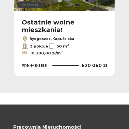
Bez prowizji
Bez p
Ostatnie wolne
M
mieszkania!
Bydgoszcz, Kapuściska
2
3 pokoje
60 m
2
10 300,00 zł/m
PRN
 zł
620 060 zł
PRN-MS-3185
Pracownia Nieruchomości