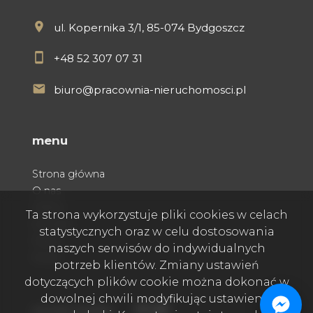
ul. Kopernika 3/1, 85-074 Bydgoszcz
+48 52 307 07 31
biuro@pracownia-nieruchomosci.pl
menu
Strona główna
O nas
Oferty
Ta strona wykorzystuje pliki cookies w celach
Kontakt
statystycznych oraz w celu dostosowania
Praca
naszych serwisów do indywidualnych
Rodo
potrzeb klientów. Zmiany ustawień
dotyczących plików cookie można dokonać w
dowolnej chwili modyfikując ustawienia
Facebook
Facebook
Facebook
social media