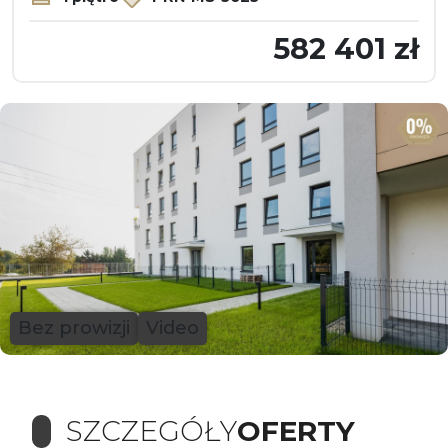
582 401 zł
Bez prowizji
Video
SZCZEGÓŁY
OFERTY