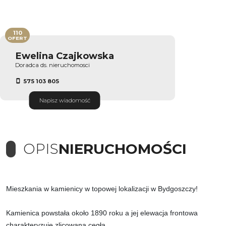
110
OFERT
Ewelina Czajkowska
Doradca ds. nieruchomosci
575 103 805
Napisz wiadomość
OPIS
NIERUCHOMOŚCI
Mieszkania w kamienicy w topowej lokalizacji w Bydgoszczy!
Kamienica powstała około 1890 roku a jej elewacja frontowa
charakteryzuje zlicowana cegła.