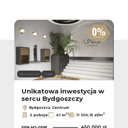
Bez prowizji
Video
Bez p
 w
Unikatowa inwestycja w
U
sercu Bydgoszczy
s
Bydgoszcz, Centrum
2
2
2
/m
2 pokoje
41 m
11 100,15 zł/m
 zł
450 000 zł
PRN-MS-5998