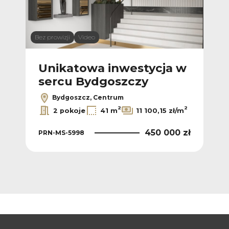
Bez prowizji
Video
Bez p
 w
Unikatowa inwestycja w
U
sercu Bydgoszczy
s
Bydgoszcz, Centrum
2
2
2
ł/m
2 pokoje
41 m
11 100,15 zł/m
 zł
450 000 zł
PRN-MS-5998
PRN