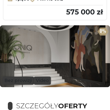
575 000 zł
Bez prowizji
Video
SZCZEGÓŁY
OFERTY