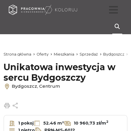
Strona główna
Oferty
Mieszkania
Sprzedaż
Bydgoszcz
Unikatowa inwestycja w
sercu Bydgoszczy
Bydgoszcz, Centrum
Drukuj
Udostępnij
2
1 pokoj
52.46 m²
10 960,73 zł/m
1 piętro
PRN-MS-6012