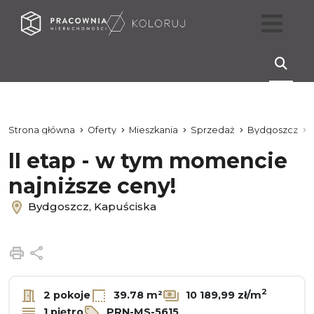
Strona główna
Oferty
Mieszkania
Sprzedaż
Bydgoszcz
II etap - w tym momencie
najniższe ceny!
Bydgoszcz, Kapuściska
Drukuj
Udostępnij
2
2 pokoje
39.78 m²
10 189,99 zł/m
1 piętro
PRN-MS-5615