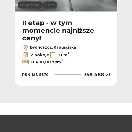
Bez prowizji
Video
II etap - w tym
momencie najniższe
ceny!
Bydgoszcz, Kapuściska
2
2 pokoje
31 m
2
11 490,00 zł/m
358 488 zł
PRN-MS-5670