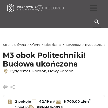
Strona główna
Oferty
Mieszkania
Sprzedaż
Bydgoszcz
M3 obok Politechniki!
Budowa ukończona
Bydgoszcz, Fordon, Nowy Fordon
Drukuj
Udostępnij
2
2 pokoje
42.19 m²
8 700,00 zł/m
1 piętro
PRN-MS-6973