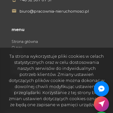
biuro@pracownia-nieruchomosci.pl
menu
Strona główna
O nas
Oferty
Ta strona wykorzystuje pliki cookies w celach
Kontakt
statystycznych oraz w celu dostosowania
Praca
naszych serwisów do indywidualnych
Rodo
potrzeb klientów. Zmiany ustawień
dotyczących plików cookie można dokonać w
dowolnej chwili modyfikując ustawienia
Facebook
Facebook
Facebook
social media
przeglądarki. Korzystanie z tej strony bez
zmian ustawień dotyczących cookies oznacza,
że będą one zapisane w pamięci urządzenia.