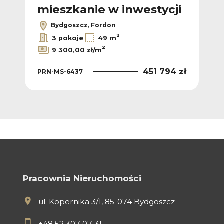
mieszkanie w inwestycji
za
2
/m
Bydgoszcz, Fordon
2
3 pokoje
49 m
 zł
2
9 300,00 zł/m
451 794 zł
PRN-MS-6437
PRN
Pracownia Nieruchomości
ul. Kopernika 3/1, 85-074 Bydgoszcz
+48 52 307 07 31