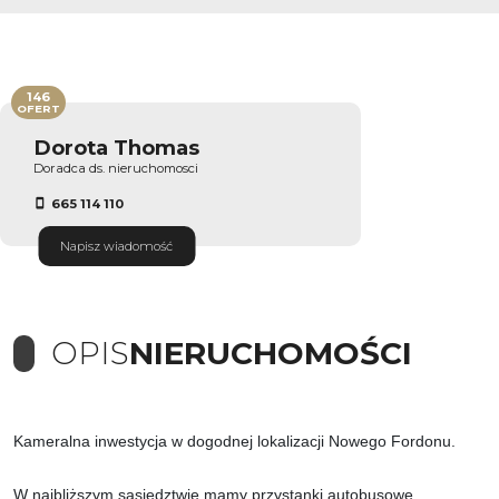
146
OFERT
Dorota Thomas
Doradca ds. nieruchomosci
665 114 110
Napisz wiadomość
OPIS
NIERUCHOMOŚCI
Kameralna inwestycja w dogodnej lokalizacji Nowego Fordonu.
W najbliższym sąsiedztwie mamy przystanki autobusowe,