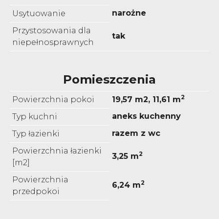
narożne
Usytuowanie
Przystosowania dla
tak
niepełnosprawnych
Pomieszczenia
2
Powierzchnia pokoi
19,57 m2, 11,61 m
aneks kuchenny
Typ kuchni
razem z wc
Typ łazienki
Powierzchnia łazienki
2
3,25 m
[m2]
Powierzchnia
2
6,24 m
przedpokoi