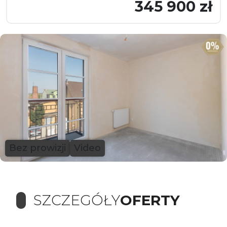
345 900 zł
Bez prowizji
Video
SZCZEGÓŁY
OFERTY