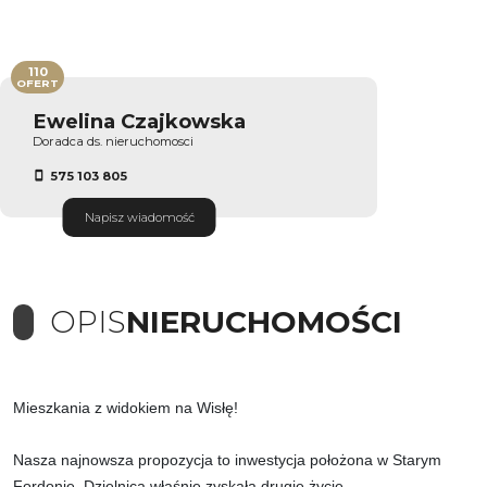
110
OFERT
Ewelina Czajkowska
Doradca ds. nieruchomosci
575 103 805
Napisz wiadomość
OPIS
NIERUCHOMOŚCI
Mieszkania z widokiem na Wisłę!
Nasza najnowsza propozycja to inwestycja położona w Starym
Fordonie. Dzielnica właśnie zyskała drugie życie.