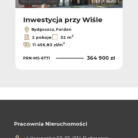
Bez prowizji
Video
Bez p
Inwestycja przy Wiśle
In
Bydgoszcz, Fordon
2
2 pokoje
32 m
2
11 456,83 zł/m
PRN
 zł
364 900 zł
PRN-MS-6771
Pracownia Nieruchomości