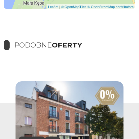
Leaflet
|
© OpenMapTiles
© OpenStreetMap contributors
PODOBNE
OFERTY