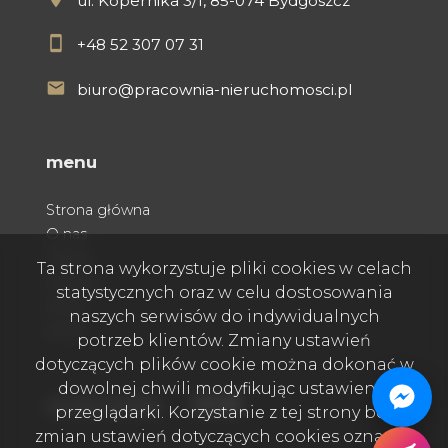
ul. Kopernika 3/1, 85-074 Bydgoszcz
+48 52 307 07 31
biuro@pracownia-nieruchomosci.pl
menu
Strona główna
O nas
Oferty
Ta strona wykorzystuje pliki cookies w celach
Kontakt
statystycznych oraz w celu dostosowania
Praca
naszych serwisów do indywidualnych
Rodo
potrzeb klientów. Zmiany ustawień
dotyczących plików cookie można dokonać w
dowolnej chwili modyfikując ustawienia
Facebook
Facebook
Facebook
social media
przeglądarki. Korzystanie z tej strony bez
zmian ustawień dotyczących cookies oznacza,