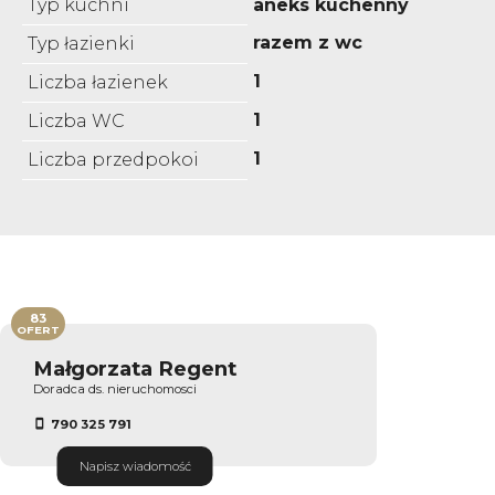
Typ kuchni
aneks kuchenny
razem z wc
Typ łazienki
1
Liczba łazienek
1
Liczba WC
1
Liczba przedpokoi
83
OFERT
Małgorzata Regent
Doradca ds. nieruchomosci
790 325 791
Napisz wiadomość