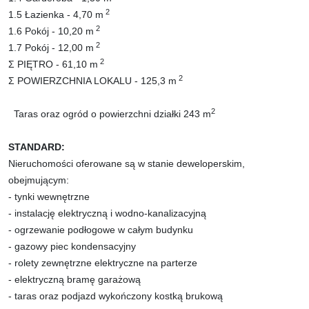
2
1.5 Łazienka - 4,70 m
2
1.6 Pokój - 10,20 m
2
1.7 Pokój - 12,00 m
2
Σ PIĘTRO - 61,10 m
2
Σ POWIERZCHNIA LOKALU - 125,3 m
2
Taras oraz ogród o powierzchni działki 243 m
STANDARD:
Nieruchomości oferowane są w stanie deweloperskim,
obejmującym:
- tynki wewnętrzne
- instalację elektryczną i wodno-kanalizacyjną
- ogrzewanie podłogowe w całym budynku
- gazowy piec kondensacyjny
- rolety zewnętrzne elektryczne na parterze
- elektryczną bramę garażową
- taras oraz podjazd wykończony kostką brukową