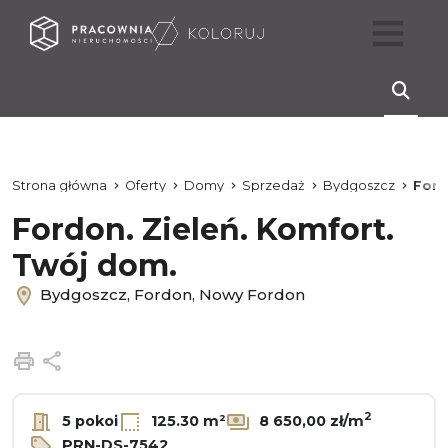
Strona główna
Oferty
Domy
Sprzedaż
Bydgoszcz
For
Fordon. Zieleń. Komfort.
Twój dom.
Bydgoszcz, Fordon, Nowy Fordon
Drukuj
Udostępnij
2
5 pokoi
125.30 m²
8 650,00 zł/m
PRN-DS-7542