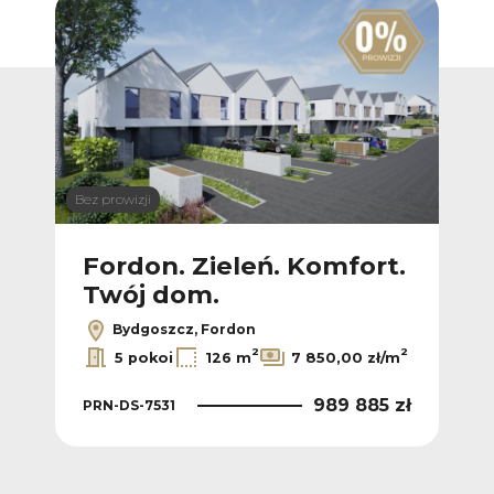
Bez prowizji
Bez p
t.
Fordon. Zieleń. Komfort.
Fo
Twój dom.
T
Bydgoszcz, Fordon
2
2
2
/m
5 pokoi
126 m
7 850,00 zł/m
 zł
989 885 zł
PRN-DS-7531
PRN