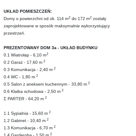
UKŁAD POMIESZCZEŃ:
2
2
Domy o powierzchni od ok. 114 m
do 172 m
zostały
zaprojektowane w sposób maksymalnie wykorzystujący
przestrzeń.
PREZENTOWANY DOM 3a - UKŁAD BUDYNKU
2
0.1 Wiatrołap - 6,10 m
2
0.2 Garaż - 17,60 m
2
0.3 Komunikacja - 2,40 m
2
0.4 WC - 1,80 m
2
0.5 Salon z aneksem kuchennym - 33,80 m
2
0.6 Klatka schodowa - 2,50 m
2
Σ PARTER - 64,20 m
2
1.1 Sypialnia - 15,60 m
2
1.2 Gabinet - 10,40 m
2
1.3
Komunikacja
- 6,70 m
2
1.4 Garderoba - 1,50 m