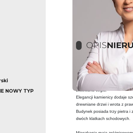
OPIS
NIER
Mieszkania w kamienicy w topo
ski
Kamienica powstała około 1890
zlicowana cegła.
E NOWY TYP
Elegancji kamienicy dodaje s
drewniane drzwi i wrota z pra
Budynek posiada trzy pietra i
dwóch klatkach schodowych.
Mieszkania mają zróżnicowany 