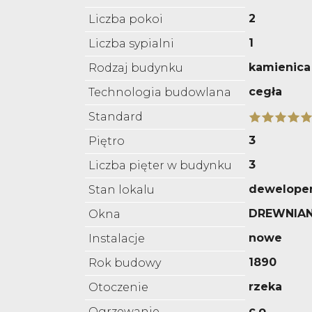
2
Liczba pokoi
1
Liczba sypialni
kamienica
Rodzaj budynku
cegła
Technologia budowlana
Standard
3
Piętro
3
Liczba pięter w budynku
deweloper
Stan lokalu
DREWNIAN
Okna
nowe
Instalacje
1890
Rok budowy
rzeka
Otoczenie
c.o.
Ogrzewanie