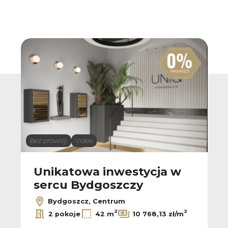
Bez prowizji
Video
Unikatowa inwestycja w
sercu Bydgoszczy
Bydgoszcz, Centrum
2
2
2 pokoje
42 m
10 768,13 zł/m