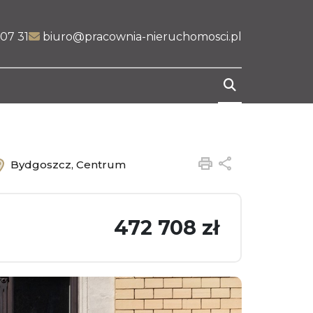
07 31
biuro@pracownia-nieruchomosci.pl
Drukuj
Udostępnij
Bydgoszcz, Centrum
472 708 zł