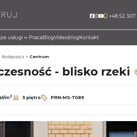
Social link
Social link
Social link
+48 52 307 
ze usługi
Praca
Blog
Videoblog
Kontakt
Bydgoszcz
Centrum
czesność - blisko rzeki
2
zł/m
3 piętro
PRN-MS-7089