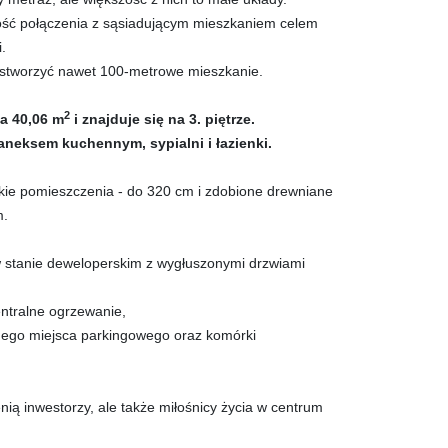
ość połączenia z sąsiadującym mieszkaniem celem
.
 stworzyć nawet 100-metrowe mieszkanie.
2
a 40,06 m
i znajduje się na 3. piętrze.
 aneksem kuchennym, sypialni i łazienki.
ie pomieszczenia - do 320 cm i zdobione drewniane
m.
 stanie deweloperskim z wygłuszonymi drzwiami
ntralne ogrzewanie,
nego miejsca parkingowego oraz komórki
cenią inwestorzy, ale także miłośnicy życia w centrum