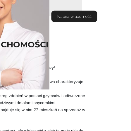
Napisz wiadomość
UCHOMOŚCI
wej lokalizacji w Bydgoszczy!
 roku a jej elewacja frontowa charakteryzuje
zereg zdobień w postaci gzymsów i odtworzone
wdziwymi detalami snycerskimi.
 znajduje się w nim 27 mieszkań na sprzedaż w
metraż, ale większość z nich to małe układy.