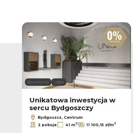
Bez prowizji
Video
Unikatowa inwestycja w
sercu Bydgoszczy
Bydgoszcz, Centrum
2
2
2 pokoje
41 m
11 100,15 zł/m