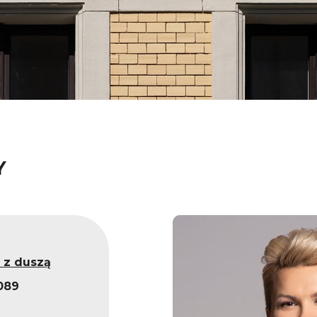
Y
 z duszą
089