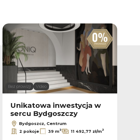
Bez prowizji
Video
B
Unikatowa inwestycja w
sercu Bydgoszczy
Bydgoszcz, Centrum
2
2
2 pokoje
39 m
11 492,77 zł/m