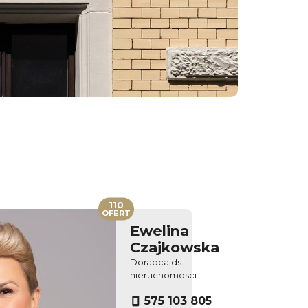
110
OFERT
Ewelina
Czajkowska
Doradca ds.
nieruchomosci
575 103 805