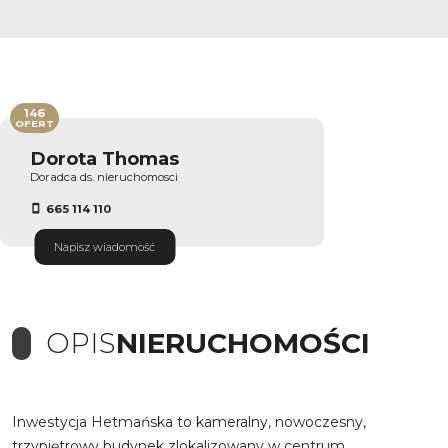
146
OFERT
Dorota Thomas
Doradca ds. nieruchomosci
665 114 110
Napisz wiadomość
OPIS
NIERUCHOMOŚCI
Inwestycja Hetmańska to kameralny, nowoczesny,
trzypiętrowy budynek zlokalizowany w centrum