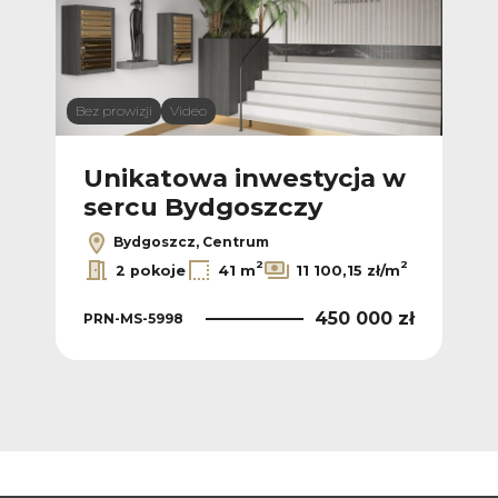
Bez prowizji
Video
Bez p
 w
Unikatowa inwestycja w
U
sercu Bydgoszczy
s
Bydgoszcz, Centrum
2
2
2
ł/m
2 pokoje
41 m
11 100,15 zł/m
 zł
450 000 zł
PRN-MS-5998
PRN