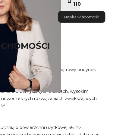
110
Napisz wiadomość
UCHOMOŚCI
ameralny, nowoczesny, trzypiętrowy budynek
Bydgoszczy.
zkania o przemyślanych układach, wysokim
z nowoczesnych rozwiązaniach zwiększających
ść.
 kuchnią o powierzchni użytkowej 36 m2
z aneksem kuchennym o powierzchni użytkowej