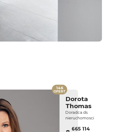
146
OFERT
Dorota
Thomas
Doradca ds.
nieruchomosci
665 114