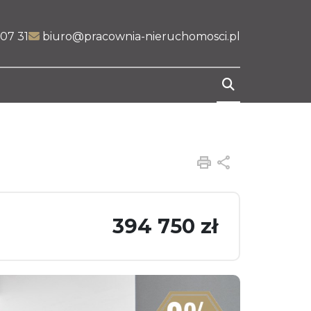
07 31
biuro@pracownia-nieruchomosci.pl
Drukuj
Udostępnij
394 750 zł