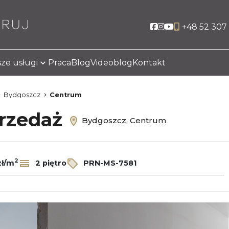
Social link
Social link
Social link
+48 52 307 
ze usługi
Praca
Blog
Videoblog
Kontakt
Bydgoszcz
Centrum
przedaż
Bydgoszcz, Centrum
2
zł/m
2 piętro
PRN-MS-7581