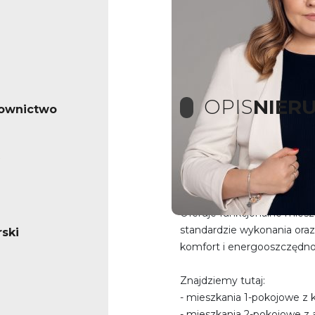
OPIS
NIER
ownictwo
Inwestycja Hetmańska to k
zlokalizowany w centrum 
Oferuje funkcjonalne mies
standardzie wykonania ora
ski
komfort i energooszczędno
Znajdziemy tutaj:
- mieszkania 1-pokojowe z
- mieszkania 2-pokojowe 