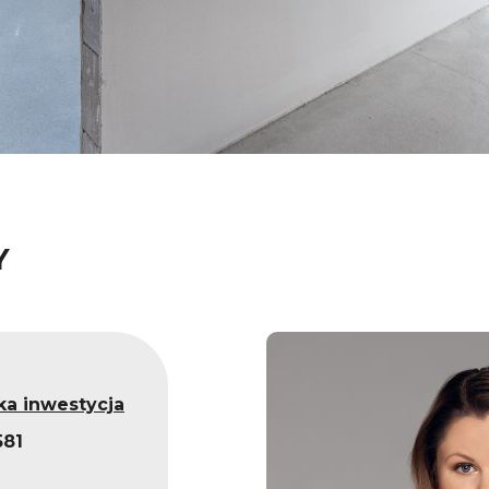
Y
ka inwestycja
581