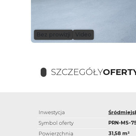
Bez prowizji
Video
SZCZEGÓŁY
OFERT
Inwestycja
Śródmiejs
PRN-MS-7
Symbol oferty
31,58 m²
Powierzchnia