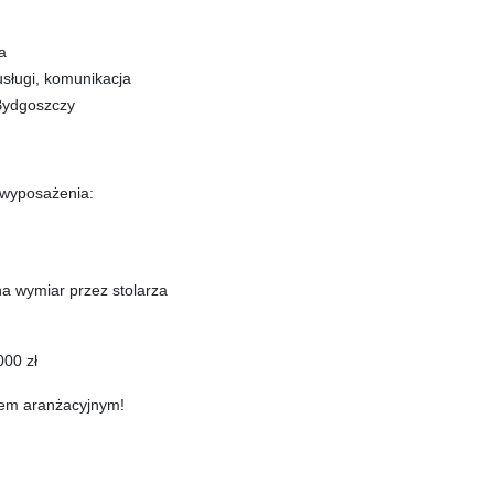
a
 usługi, komunikacja
 Bydgoszczy
 wyposażenia:
a wymiar przez stolarza
000 zł
łem aranżacyjnym!