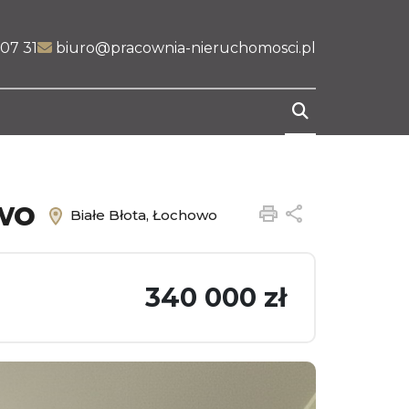
07 31
biuro@pracownia-nieruchomosci.pl
owo
Drukuj
Udostępnij
Białe Błota, Łochowo
340 000 zł