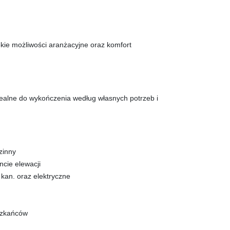
kie możliwości aranżacyjne oraz komfort
dealne do wyko
ńczenia według własnych potrzeb i
zinny
ncie elewacji
 kan. oraz elektryczne
szka
ńc
ów