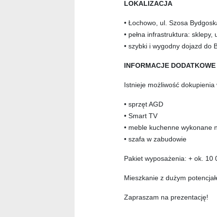
LOKALIZACJA
•
Łochowo, ul. Szosa Bydgosk
• pe
łna infrastruktura: sklepy,
• szybki i wygodny dojazd do
INFORMACJE DODATKOWE
Istnieje mo
żliwość dokupienia
• sprz
ęt AGD
• Smart TV
• meble kuchenne wykonane n
• szafa w zabudowie
Pakiet wyposa
żenia: + ok. 10 
Mieszkanie z dużym potencja
Zapraszam na prezentację!