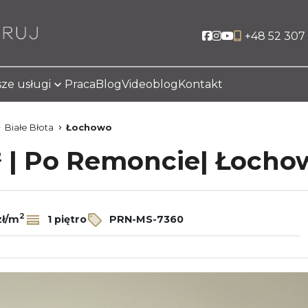
Social link
Social link
Social link
+48 52 307 
ze usługi
Praca
Blog
Videoblog
Kontakt
Białe Błota
Łochowo
² | Po Remoncie| Łoch
2
zł/m
1 piętro
PRN-MS-7360