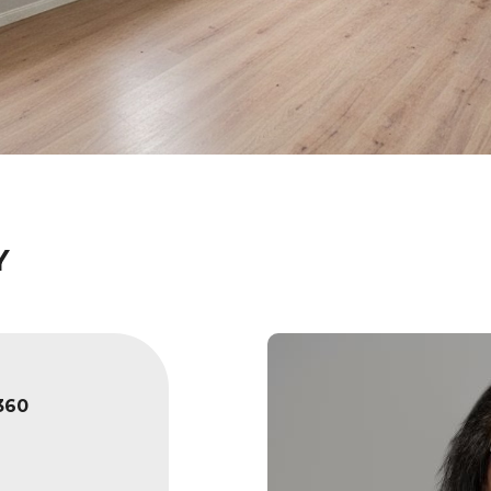
Y
360