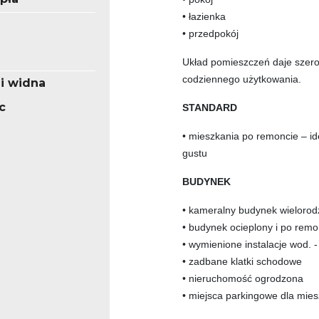
•
łazienka
• przedpok
ój
Uk
ład pomieszczeń daje szero
codziennego użytkowania.
 i widna
c
STANDARD
• mieszkania po remoncie – i
gustu
BUDYNEK
• kameralny budynek wielorod
• budynek ocieplony i po remo
• wymienione instalacje wod. -
• zadbane klatki schodowe
• nieruchomo
ść ogrodzona
• miejsca parkingowe dla mie