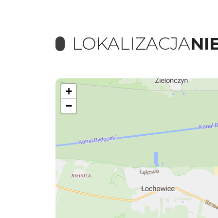
LOKALIZACJA
NI
+
−