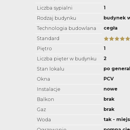
1
Liczba sypialni
budynek w
Rodzaj budynku
cegła
Technologia budowlana
Standard
1
Piętro
2
Liczba pięter w budynku
po genera
Stan lokalu
PCV
Okna
nowe
Instalacje
brak
Balkon
brak
Gaz
tak - miej
Woda
pompa cie
Ogrzewanie