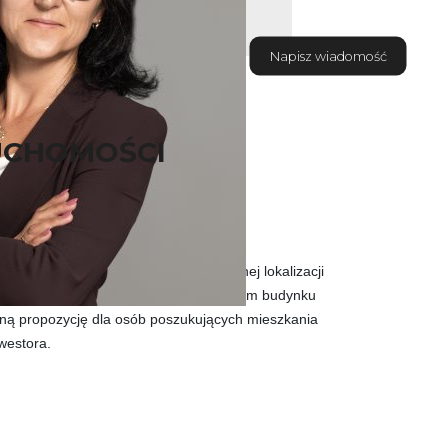
Napisz wiadomość
UCHOMOŚCI
wierzchni 50 m
², zlokalizowane w
świetnej lokalizacji
chowie. Lokal znajduje się w kameralnym budynku
lną propozycję dla os
ób poszukuj
ących mieszkania
nwestora.
m