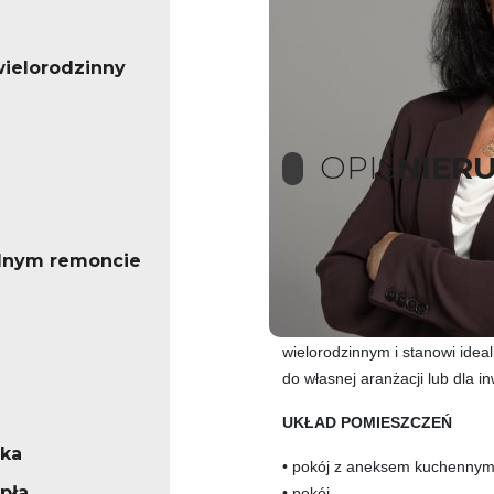
ielorodzinny
OPIS
NIER
OPIS OFERTY
lnym remoncie
Na sprzeda
ż mieszkanie o po
przy ul. Szosa Bydgoska w Ło
wielorodzinnym i stanowi idea
do własnej aranżacji lub dla i
UKŁAD POMIESZCZEŃ
ska
• pok
ój z aneksem kuchenny
pła
• pok
ój