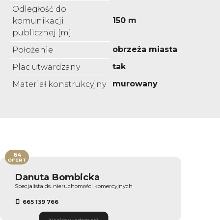
Odległość do
150 m
komunikacji
publicznej [m]
obrzeża miasta
Położenie
tak
Plac utwardzany
murowany
Materiał konstrukcyjny
64
OFERT
Danuta Bombicka
Specjalista ds. nieruchomości komercyjnych
665 139 766