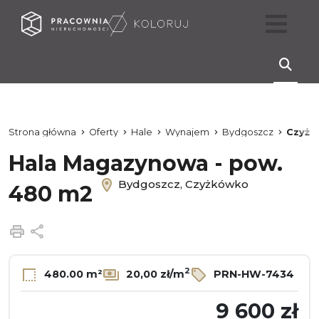
Strona główna
Oferty
Hale
Wynajem
Bydgoszcz
Czyżk
Hala Magazynowa - pow.
Bydgoszcz, Czyżkówko
480 m2
Drukuj
Udostępnij
2
480.00 m²
20,00 zł/m
PRN-HW-7434
9 600 zł