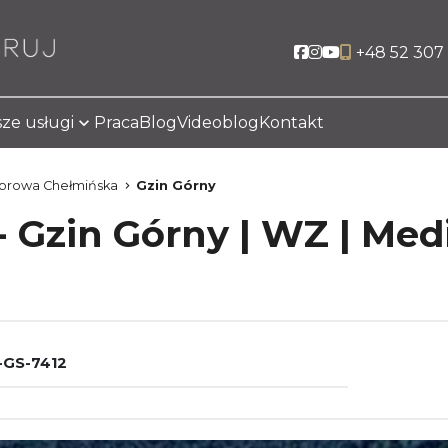
Social link
Social link
Social link
+48 52 307 
ze usługi
Praca
Blog
Videoblog
Kontakt
browa Chełmińska
Gzin Górny
 Gzin Górny | WZ | Med
GS-7412