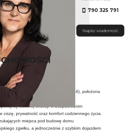
790 325 791
Napisz wiadomość
UCHOMOŚCI
a o powierzchni 664 m² (nr ewid. 303/16), położona
 Gzin Górny.
pokojnej, zielonej okolicy, w bezpośrednim
je ciszę, prywatność oraz komfort codziennego życia.
 szukających miejsca pod budowę domu
jskiego zgiełku, a jednocześnie z szybkim dojazdem