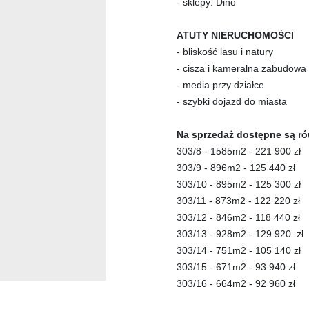
- sklepy: Dino
ATUTY NIERUCHOMOŚCI
- bliskość lasu i natury
- cisza i kameralna zabudowa
- media przy działce
- szybki dojazd do miasta
Na sprzedaż dostępne są rów
303/8 - 1585m2 - 221 900 zł
303/9 - 896m2 - 125 440 zł
303/10 - 895m2 - 125 300 zł
303/11 - 873m2 - 122 220 zł
303/12 - 846m2 - 118 440 zł
303/13 - 928m2 - 1
29 920
zł
303/14 - 751m2 - 105 140 zł
303/15 - 671m2 - 93 940 zł
303/16 - 664m2 - 92 960 zł