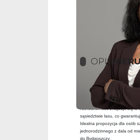
OPIS
NIER
OPIS OFERTY
Na sprzedaż działka budowlan
w podbydgoskiej miejscowości
Nieruchomość znajduje się w s
sąsiedztwie lasu, co gwarantu
Idealna propozycja dla osób
jednorodzinnego z dala od mie
do Bydgoszczy.