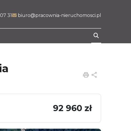
07 31
biuro@pracownia-nieruchomosci.pl
ia
Drukuj
Udostępnij
92 960 zł