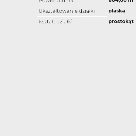
664,00 m²
Powierzchnia
płaska
Ukształtowanie działki
prostokąt
Kształt działki