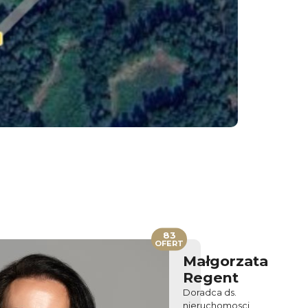
83
OFERT
Małgorzata
Regent
Doradca ds.
nieruchomosci