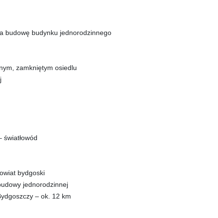
na budowę budynku jednorodzinnego
lnym, zamkniętym osiedlu
j
 – światłowód
powiat bydgoski
abudowy jednorodzinnej
 Bydgoszczy – ok. 12 km