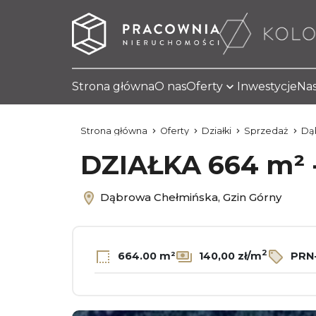
Strona główna
O nas
Oferty
Inwestycje
Nas
Strona główna
Oferty
Działki
Sprzedaż
Dą
DZIAŁKA 664 m² -
Dąbrowa Chełmińska, Gzin Górny
2
664.00 m²
140,00 zł/m
PRN-