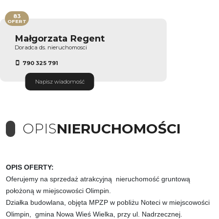
83
OFERT
Małgorzata Regent
Doradca ds. nieruchomosci
790 325 791
Napisz wiadomość
OPIS
NIERUCHOMOŚCI
OPIS OFERTY:
Oferujemy na sprzedaż atrakcyjną nieruchomość gruntową
położoną w miejscowości Olimpin.
Działka budowlana, objęta MPZP w pobliżu Noteci w miejscowości
Olimpin, gmina Nowa Wieś Wielka, przy ul. Nadrzecznej.