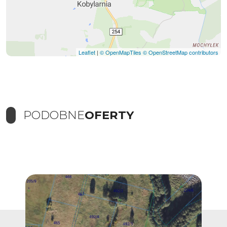
Leaflet
|
© OpenMapTiles
© OpenStreetMap contributors
PODOBNE
OFERTY