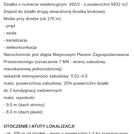
Działka o numerze ewidencyjnym: 492/2 - o powierzchni 5832 m2
Dojazd do działki drogą utwardzoną (kostka brukowa).
Media przy drodze (ok.170 m):
- prąd
- woda
- kanalizacja
- telekomunikacja
Nieruchomość jest objęta Miejscowym Planem Zagospodarowania
Przestrzennego (oznaczenie 7 MN - tereny zabudowy
mieszkaniowej jednorodzinnej):
wskaźnik intensywności zabudowy: 0,01–0,5
maks. powierzchnia zabudowy: 25% powierzchni działki
do 2 kondygnacji nadziemnych
maks. wysokość:
- 9,0 m (dach stromy)
- 8,0 m (dach płaski)
OTOCZENIE I ATUTY LOKALIZACJI
- ok. 200 m od działek – teren o powierzchni 1,4 ha przeznaczony