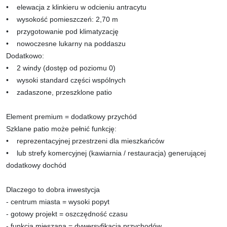
• elewacja z klinkieru w odcieniu antracytu
• wysokość pomieszczeń: 2,70 m
• przygotowanie pod klimatyzację
• nowoczesne lukarny na poddaszu
Dodatkowo:
• 2 windy (dostęp od poziomu 0)
• wysoki standard części wspólnych
• zadaszone, przeszklone patio
Element premium = dodatkowy przychód
Szklane patio może pełnić funkcję:
• reprezentacyjnej przestrzeni dla mieszkańców
• lub strefy komercyjnej (kawiarnia / restauracja) generującej
dodatkowy dochód
Dlaczego to dobra inwestycja
- centrum miasta = wysoki popyt
- gotowy projekt = oszczędność czasu
- funkcja mieszana = dywersyfikacja przychodów