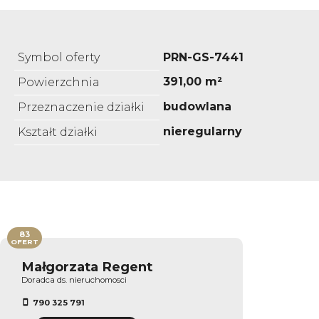
Symbol oferty
PRN-GS-7441
391,00 m²
Powierzchnia
budowlana
Przeznaczenie działki
nieregularny
Kształt działki
83
OFERT
Małgorzata Regent
Doradca ds. nieruchomosci
790 325 791