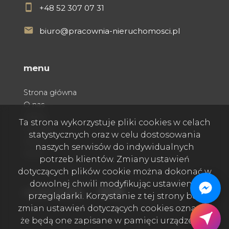
+48 52 307 07 31
biuro@pracownia-nieruchomosci.pl
menu
Strona główna
O nas
Oferty
Ta strona wykorzystuje pliki cookies w celach
Kontakt
statystycznych oraz w celu dostosowania
Praca
naszych serwisów do indywidualnych
Rodo
potrzeb klientów. Zmiany ustawień
dotyczących plików cookie można dokonać w
dowolnej chwili modyfikując ustawienia
Facebook
Facebook
Facebook
social media
przeglądarki. Korzystanie z tej strony bez
zmian ustawień dotyczących cookies oznacza,
że będą one zapisane w pamięci urządzenia.