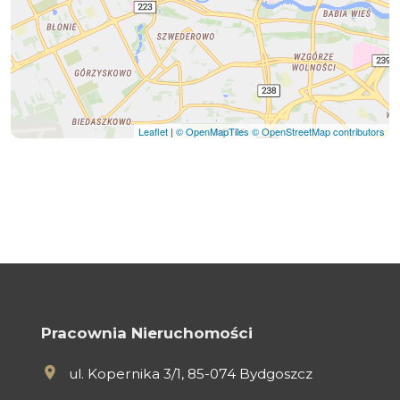
Leaflet
|
© OpenMapTiles
© OpenStreetMap contributors
Pracownia Nieruchomości
ul. Kopernika 3/1, 85-074 Bydgoszcz