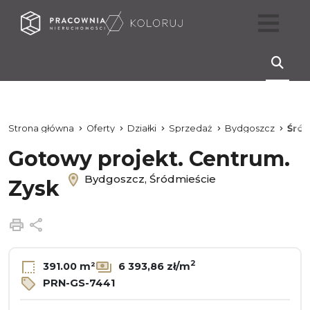
Strona główna
Oferty
Działki
Sprzedaż
Bydgoszcz
Śród
Gotowy projekt. Centrum.
Bydgoszcz, Śródmieście
Zysk
Drukuj
Udostępnij
2
391.00 m²
6 393,86 zł/m
PRN-GS-7441