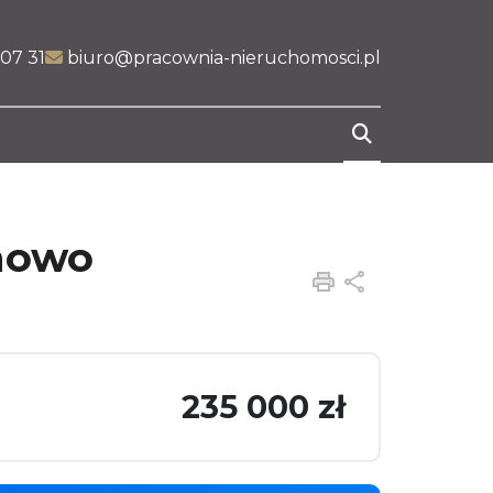
07 31
biuro@pracownia-nieruchomosci.pl
anowo
Drukuj
Udostępnij
235 000 zł