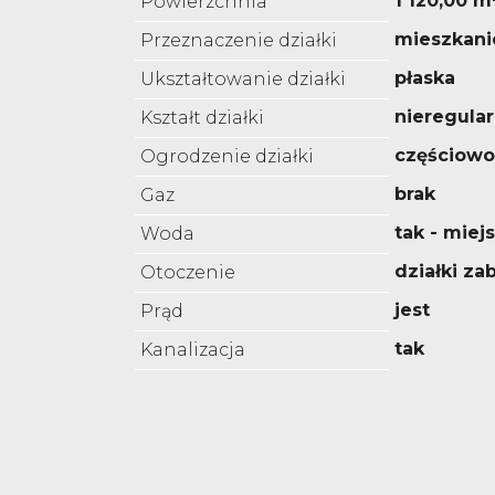
1 120,00 m
Powierzchnia
mieszkan
Przeznaczenie działki
płaska
Ukształtowanie działki
nieregula
Kształt działki
częściowo
Ogrodzenie działki
brak
Gaz
tak - miej
Woda
działki z
Otoczenie
jest
Prąd
tak
Kanalizacja