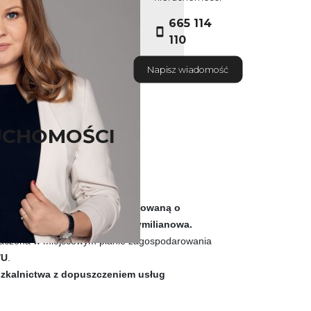
665 114
110
Napisz wiadomość
UCHOMOŚCI
ruchomość gruntową niezabudowaną o
żoną w spokojnej części Maksymilianowa.
znaczona w miejscowym planie zagospodarowania
/U
.
szkalnictwa z dopuszczeniem usług