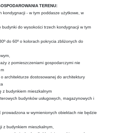
GOSPODAROWANIA TERENU:
h kondygnacji - w tym poddasze użytkowe, w
ę budynki do wysokości trzech kondygnacji w tym
30º do 60º o kolorach pokrycia zbliżonych do
towym,
araży z pomieszczeniami gospodarczymi nie
3 m
 o architekturze dostosowanej do architektury
ca
yłę z budynkiem mieszkalnym
parterowych budynków usługowych, magazynowych i
ość prowadzona w wymienionych obiektach nie będzie
cji z budynkiem mieszkalnym,