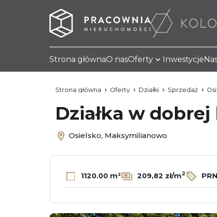
Strona główna
O nas
Oferty
Inwestycje
Nas
Strona główna
Oferty
Działki
Sprzedaż
Osi
Działka w dobrej
Osielsko, Maksymilianowo
2
1120.00 m²
209,82 zł/m
PRN