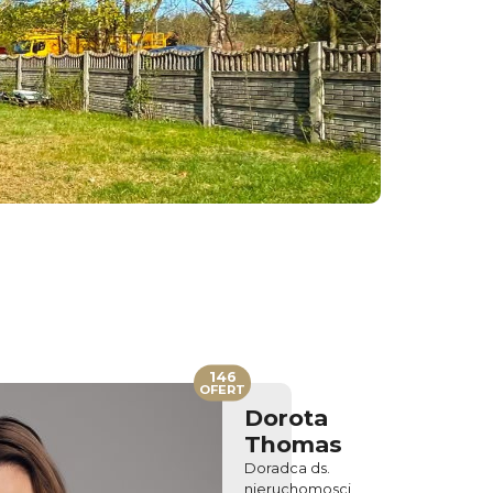
146
OFERT
Dorota
Thomas
Doradca ds.
nieruchomosci