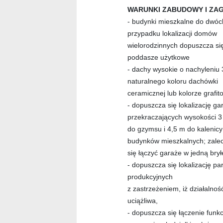
WARUNKI ZABUDOWY I ZA
- budynki mieszkalne do dwóc
przypadku lokalizacji domów
wielorodzinnych dopuszcza si
poddasze użytkowe
- dachy wysokie o nachyleniu 
naturalnego koloru dachówki
ceramicznej lub kolorze grafi
- dopuszcza się lokalizację g
przekraczających wysokości 
do gzymsu i 4,5 m do kalenicy
budynków mieszkalnych; zale
się łączyć garaże w jedną br
- dopuszcza się lokalizację 
produkcyjnych
z zastrzeżeniem, iż działaln
uciążliwa,
- dopuszcza się łączenie funk