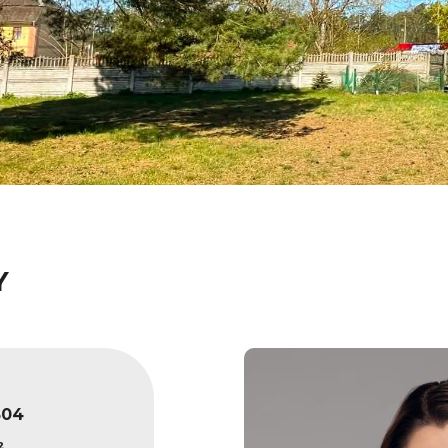
Y
504