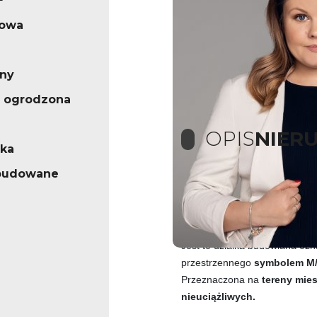
²
iowa
rny
 ogrodzona
OPIS
NIER
ska
abudowane
OPIS OFERTY:
Oferujemy na sprzedaż nie
powierzchni 1120 m2, poło
Jest to działka budowlana o
przestrzennego
symbolem M
Przeznaczona na
tereny mie
nieuciążliwych.