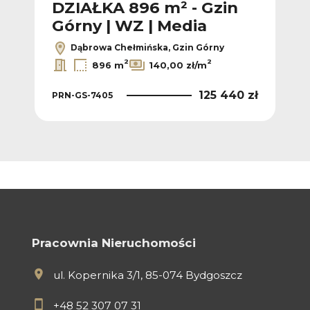
DZIAŁKA 896 m² - Gzin
D
Górny | WZ | Media
Gó
Dąbrowa Chełmińska, Gzin Górny
2
2
896 m
140,00 zł/m
 zł
125 440 zł
PRN-GS-7405
PRN
Pracownia Nieruchomości
ul. Kopernika 3/1, 85-074 Bydgoszcz
+48 52 307 07 31