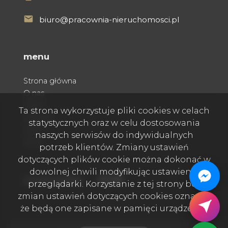
biuro@pracownia-nieruchomosci.pl
menu
Strona główna
O nas
Oferty
Ta strona wykorzystuje pliki cookies w celach
Kontakt
statystycznych oraz w celu dostosowania
Praca
naszych serwisów do indywidualnych
Rodo
potrzeb klientów. Zmiany ustawień
dotyczących plików cookie można dokonać w
dowolnej chwili modyfikując ustawienia
Facebook
Facebook
Facebook
social media
przeglądarki. Korzystanie z tej strony bez
zmian ustawień dotyczących cookies oznacza,
że będą one zapisane w pamięci urządzenia.