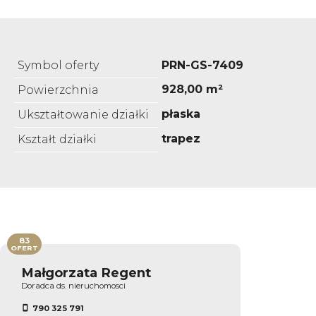
Symbol oferty
PRN-GS-7409
928,00 m²
Powierzchnia
płaska
Ukształtowanie działki
trapez
Kształt działki
83
OFERT
Małgorzata Regent
Doradca ds. nieruchomosci
790 325 791