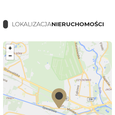
LOKALIZACJA
NIERUCHOMOŚCI
+
−