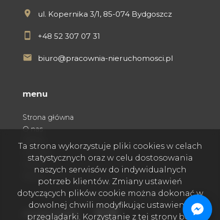
ul. Kopernika 3/1, 85-074 Bydgoszcz
+48 52 307 07 31
biuro@pracownia-nieruchomosci.pl
menu
Strona główna
O nas
Oferty
Ta strona wykorzystuje pliki cookies w celach
Kontakt
statystycznych oraz w celu dostosowania
Praca
naszych serwisów do indywidualnych
Rodo
potrzeb klientów. Zmiany ustawień
dotyczących plików cookie można dokonać w
dowolnej chwili modyfikując ustawienia
Facebook
Facebook
Facebook
social media
przeglądarki. Korzystanie z tej strony bez