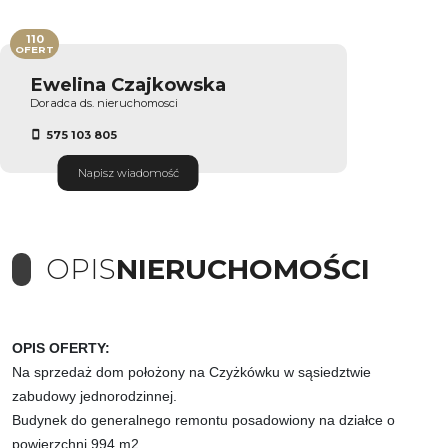
110
OFERT
Ewelina Czajkowska
Doradca ds. nieruchomosci
575 103 805
Napisz wiadomość
OPIS
NIERUCHOMOŚCI
OPIS OFERTY:
Na sprzedaż dom położony na Czyżkówku w sąsiedztwie
zabudowy jednorodzinnej.
Budynek do generalnego remontu posadowiony na działce o
powierzchni 994 m2.