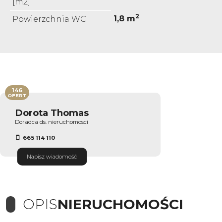
[m2]
2
1,8 m
Powierzchnia WC
146
OFERT
Dorota Thomas
Doradca ds. nieruchomosci
665 114 110
Napisz wiadomość
OPIS
NIERUCHOMOŚCI