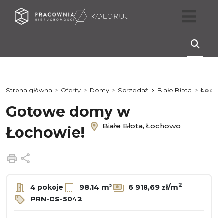
Strona główna
Oferty
Domy
Sprzedaż
Białe Błota
Łoc
Gotowe domy w
Białe Błota, Łochowo
Łochowie!
Drukuj
Udostępnij
2
4 pokoje
98.14 m²
6 918,69 zł/m
PRN-DS-5042