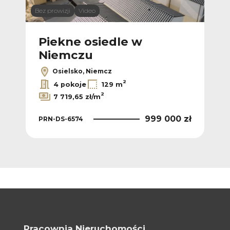
Bez prowizji
Video
Bez p
Piekne osiedle w
D
Niemczu
Osielsko, Niemcz
2
4 pokoje
129 m
2
7 719,65 zł/m
0 zł
PRN
999 000 zł
PRN-DS-6574
Pracownia Nieruchomości