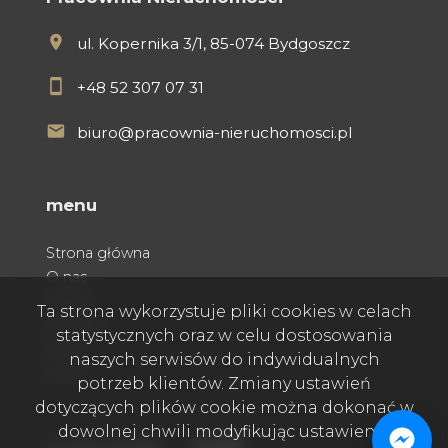
ul. Kopernika 3/1, 85-074 Bydgoszcz
+48 52 307 07 31
biuro@pracownia-nieruchomosci.pl
menu
Strona główna
O nas
Oferty
Ta strona wykorzystuje pliki cookies w celach
Kontakt
statystycznych oraz w celu dostosowania
Praca
naszych serwisów do indywidualnych
Rodo
potrzeb klientów. Zmiany ustawień
dotyczących plików cookie można dokonać w
dowolnej chwili modyfikując ustawienia
Facebook
Facebook
Facebook
social media