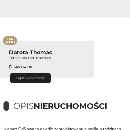
146
OFERT
Dorota Thomas
Doradca ds. nieruchomosci
665 114 110
Napisz wiadomość
OPIS
NIERUCHOMOŚCI
Niemcz OdNowa to osiedle zaprojektowane z myślą o rodzinach.