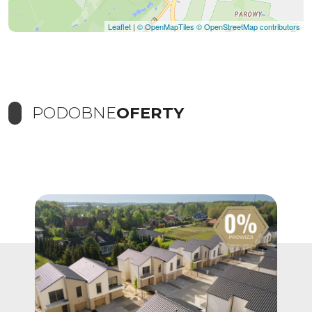
Leaflet
|
© OpenMapTiles
© OpenStreetMap contributors
PODOBNE
OFERTY