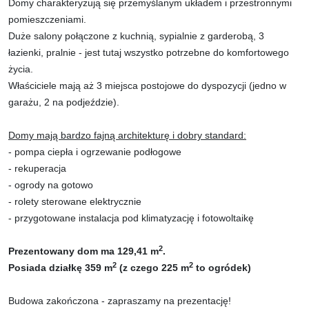
Domy charakteryzują się przemyślanym układem i przestronnymi
pomieszczeniami.
Duże salony połączone z kuchnią, sypialnie z garderobą, 3
łazienki, pralnie - jest tutaj wszystko potrzebne do komfortowego
życia.
Właściciele mają aż 3 miejsca postojowe do dyspozycji (jedno w
garażu, 2 na podjeździe).
Domy mają bardzo fajną architekturę i dobry standard:
- pompa ciepła i ogrzewanie podłogowe
- rekuperacja
- ogrody na gotowo
- rolety sterowane elektrycznie
- przygotowane instalacja pod klimatyzację i fotowoltaikę
2
Prezentowany dom ma 129,41 m
.
2
2
Posiada działkę 359 m
(z czego 225 m
to ogródek)
Budowa zakończona - zapraszamy na prezentację!